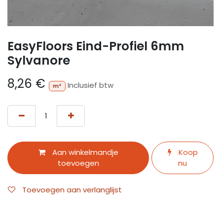
EasyFloors Eind-Profiel 6mm
Sylvanore
8,26
€
Inclusief btw
m²
Aan winkelmandje
Koop
toevoegen
nu
Toevoegen aan verlanglijst