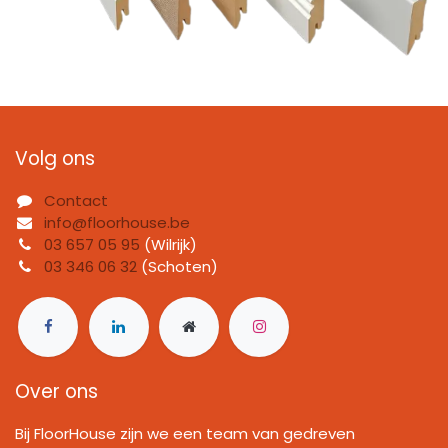
Volg ons
Contact
info@floorhouse.be
03 657 05 95
(Wilrijk)
03 346 06 32
(Schoten)
Over ons
Bij FloorHouse zijn we een team van gedreven