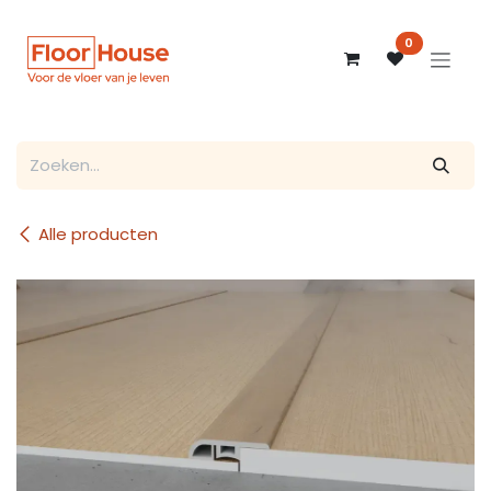
Overslaan naar inhoud
0
Alle producten