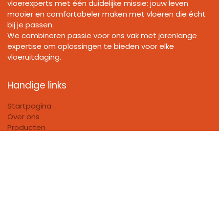
vloerexperts met één duidelijke missie: jouw leven
mooier en comfortabeler maken met vloeren die écht
bij je passen.
We combineren passie voor ons vak met jarenlange
expertise om oplossingen te bieden voor elke
vloeruitdaging.
Handige links
Startpagina
Over ons
Producten
Algemene Voorwaarden Plaatsingen
Algemene Voorwaarden
Privacy policy
FAQ
Bedrijfsgegevens