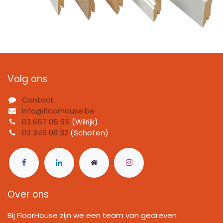
Volg ons
Contact
info@floorhouse.be
03 657 05 95
(Wilrijk)
03 346 06 32
(Schoten)
Over ons
Bij FloorHouse zijn we een team van gedreven