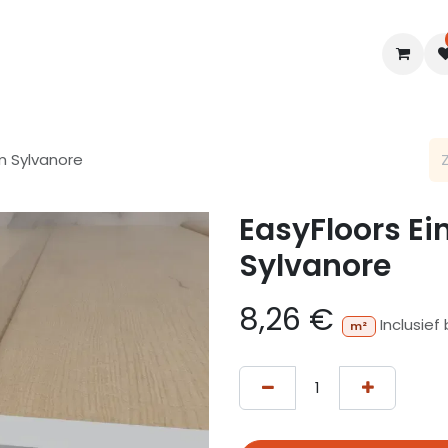
en
Interieur
B2B
Diensten
Blogs
m Sylvanore
EasyFloors E
Sylvanore
8,26
€
Inclusief
m²