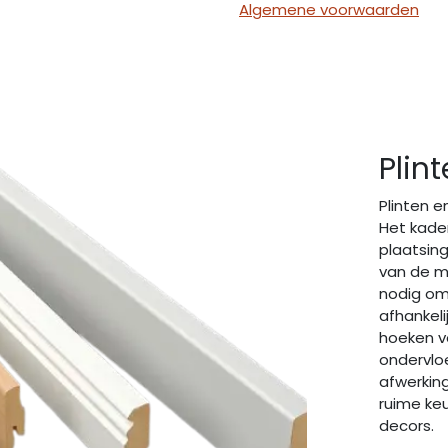
Algemene voorwaarden
Plin
Plinten e
Het kader
plaatsing
van de m
nodig om
afhankeli
hoeken vo
ondervlo
afwerking
ruime ke
decors.