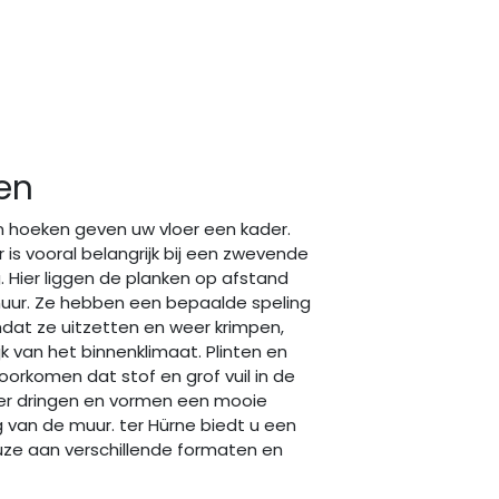
ten
n hoeken geven uw vloer een kader.
 is vooral belangrijk bij een zwevende
. Hier liggen de planken op afstand
uur. Ze hebben een bepaalde speling
dat ze uitzetten en weer krimpen,
jk van het binnenklimaat. Plinten en
orkomen dat stof en grof vuil in de
er dringen en vormen een mooie
 van de muur. ter Hürne biedt u een
uze aan verschillende formaten en