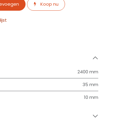
oevoegen
Koop nu
jst
2400 mm
35 mm
10 mm