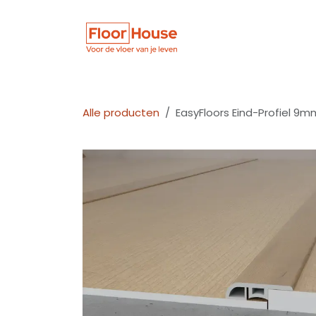
Overslaan naar inhoud
Winkel
Vloer
Alle producten
EasyFloors Eind-Profiel 9m