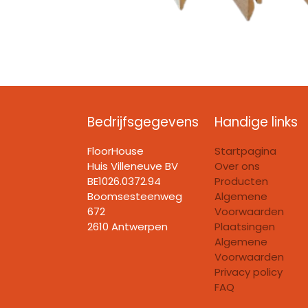
Bedrijfsgegevens
Handige links
FloorHouse
Startpagina
Huis Villeneuve BV​
Over ons
BE1026.0372.94
Producten
Boomsesteenweg
Algemene
672
Voorwaarden
2610 Antwerpen
Plaatsingen
Algemene
Voorwaarden
Privacy policy
FAQ