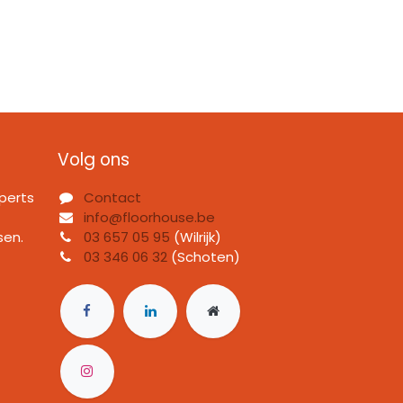
Volg ons
perts
Contact
info@floorhouse.be
sen.
03 657 05 95
(Wilrijk)
03 346 06 32
(Schoten)