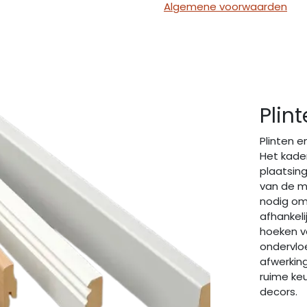
Algemene voorwaarden
Plin
Plinten e
Het kader
plaatsing
van de m
nodig om
afhankeli
hoeken vo
ondervlo
afwerking
ruime ke
decors.