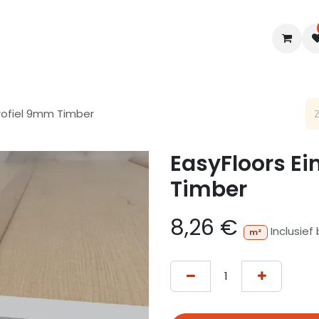
en
Interieur
B2B
Diensten
Blogs
Profiel 9mm Timber
EasyFloors E
Timber
8,26
€
Inclusief
m²