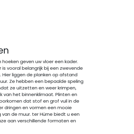
ten
n hoeken geven uw vloer een kader.
 is vooral belangrijk bij een zwevende
. Hier liggen de planken op afstand
uur. Ze hebben een bepaalde speling
dat ze uitzetten en weer krimpen,
jk van het binnenklimaat. Plinten en
orkomen dat stof en grof vuil in de
er dringen en vormen een mooie
 van de muur. ter Hürne biedt u een
uze aan verschillende formaten en