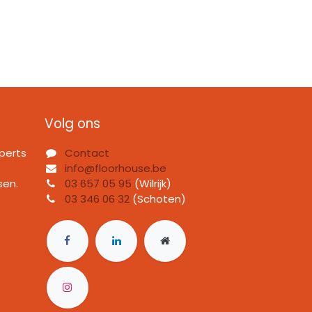
Volg ons
perts
Contact
info@floorhouse.be
sen.
03 657 05 95
(Wilrijk)
03 346 06 32
(Schoten)