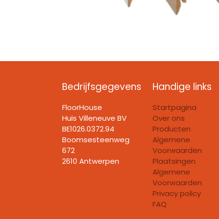
Bedrijfsgegevens
Handige links
FloorHouse
Startpagina
Huis Villeneuve BV​
Over ons
BE1026.0372.94
Producten
Boomsesteenweg
Algemene
672
Voorwaarden
2610 Antwerpen
Plaatsingen
Algemene
Voorwaarden
Privacy policy
FAQ