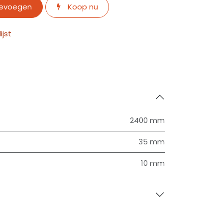
oevoegen
Koop nu
jst
2400 mm
35 mm
10 mm