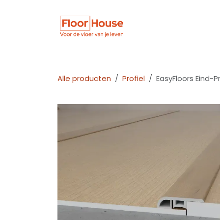
Overslaan naar inhoud
Winkel
Vloer
Alle producten
Profiel
EasyFloors Eind-