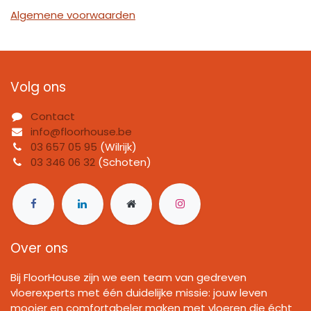
Algemene voorwaarden
Volg ons
Contact
info@floorhouse.be
03 657 05 95
(Wilrijk)
03 346 06 32
(Schoten)
Over ons
Bij FloorHouse zijn we een team van gedreven
vloerexperts met één duidelijke missie: jouw leven
mooier en comfortabeler maken met vloeren die écht