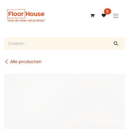
Overslaan naar inhoud
0
Alle producten