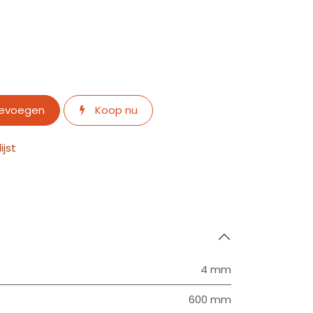
oevoegen
Koop nu
jst
4 mm
600 mm