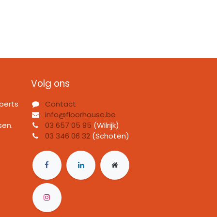
Volg ons
perts
Contact
info@floorhouse.be
sen.
03 657 05 95
(Wilrijk)
03 346 06 32
(Schoten)