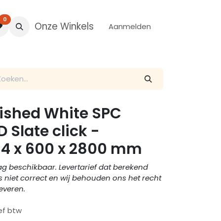
0
Onze Winkels
Aanmelden
lished White SPC
 Slate click -
 4 x 600 x 2800 mm
ag beschikbaar. Levertarief dat berekend
s niet correct en wij behouden ons het recht
leveren.
ief btw