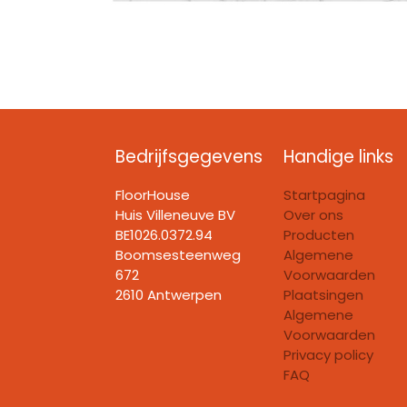
Bedrijfsgegevens
Handige links
FloorHouse
Startpagina
Huis Villeneuve BV​
Over ons
BE1026.0372.94
Producten
Boomsesteenweg
Algemene
672
Voorwaarden
2610 Antwerpen
Plaatsingen
Algemene
Voorwaarden
Privacy policy
FAQ