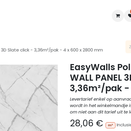
en
Interieur
B2B
Diensten
Blogs
3D Slate click - 3,36m²/pak - 4 x 600 x 2800 mm
EasyWalls Po
WALL PANEL 3D
3,36m²/pak -
Levertarief enkel op aanvra
wordt in het winkelmandje i
om niet aan dit tarief uit te 
28,06
€
Inclus
m²