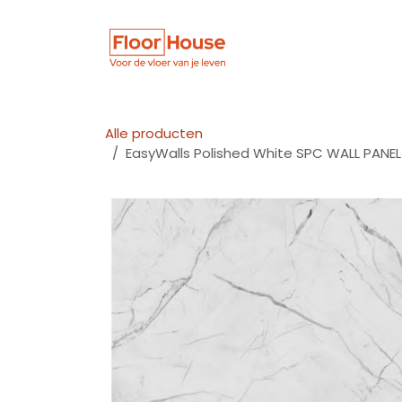
Overslaan naar inhoud
Winkel
Vloer
Alle producten
EasyWalls Polished White SPC WALL PANEL 