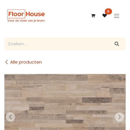
Overslaan naar inhoud
0
Alle producten