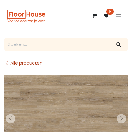
Overslaan naar inhoud
0
Alle producten