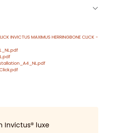
LICK INVICTUS MAXIMUS HERRINGBONE CLICK -
_NL.pdf
L.pdf
stallation_A4_NL.pdf
lick.pdf
 Invictus® luxe