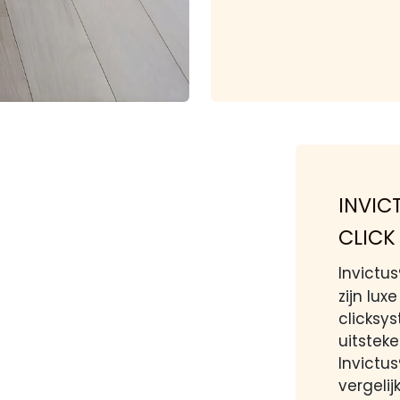
INVICT
CLICK
Invictus
zijn lux
clicksy
uitstek
Invictus
vergelij