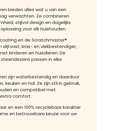
oeren bieden alles wat u van een
mag verwachten. Ze combineren
heid, stijlvol design en dagelijks
 oplossing voor elk huishouden.
e coating en de Scratchmaster®
 slijtvast, kras- en vlekbestendiger,
met kinderen en huisdieren. De
 steendessins passen in elke
oeren zijn waterbestendig en daardoor
keuken en hal. Ze zijn stil in gebruik,
ouden en compatibel met
extra comfort.
jaar en een 100% recyclebaar karakter
rzame en betrouwbare keuze voor uw