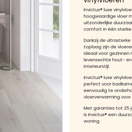
vinylvloeren
Invictus® luxe vinylvl
hoogwaardige vloer 
uitzonderlijke duurzaam
comfort in één sterke
Dankzij de ultrasterk
toplaag zijn de vloeren
ideaal voor gezinnen 
levensechte hout- en
interieurstijl.
Invictus® luxe vinylvl
perfect voor badkamer, 
eenvoudig te onderh
vloerverwarming voor 
Met garanties tot 25 
is Invictus® een duu
woning.