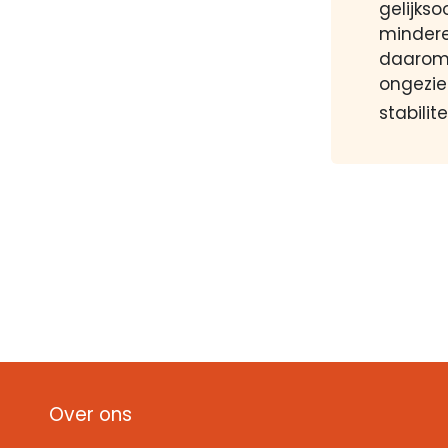
gelijkso
mindere
daarom
ongezie
stabilitei
Over ons