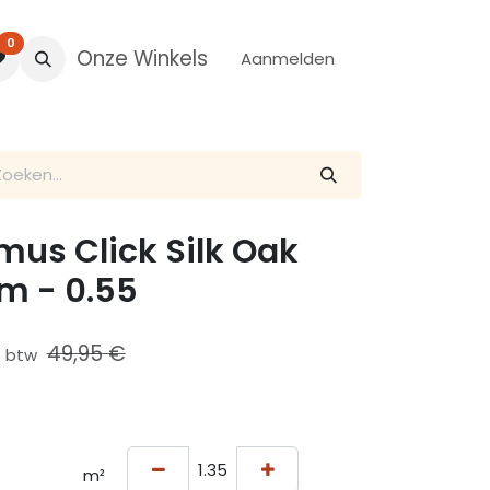
0
Onze Winkels
Aanmelden
mus Click Silk Oak
m - 0.55
49,95
€
ef btw
m²