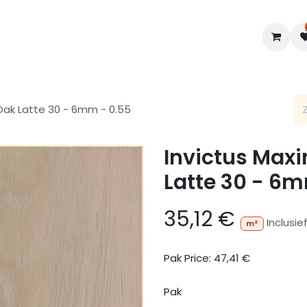
en
Interieur
B2B
Diensten
Blogs
 Oak Latte 30 - 6mm - 0.55
Invictus Maxi
Latte 30 - 6m
35,12
€
Inclusi
m²
Pak Price:
47,41
€
Pak