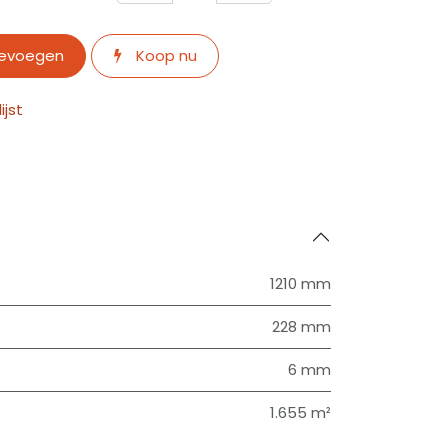
oevoegen
Koop nu
jst
1210 mm
228 mm
6 mm
1.655 m²