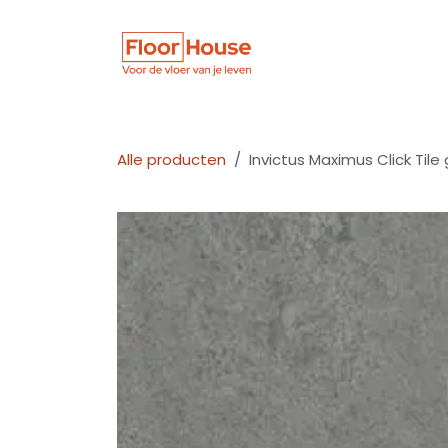
Overslaan naar inhoud
Winkel
Vloer
Alle producten
Invictus Maximus Click Tile