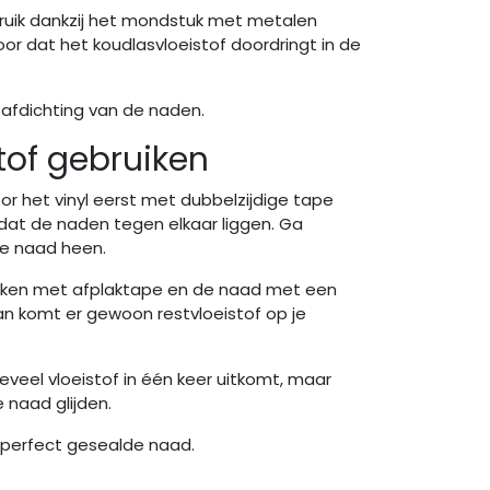
bruik dankzij het mondstuk met metalen
oor dat het koudlasvloeistof doordringt in de
 afdichting van de naden.
tof gebruiken
or het vinyl eerst met dubbelzijdige tape
dat de naden tegen elkaar liggen. Ga
de naad heen.
akken met afplaktape en de naad met een
an komt er gewoon restvloeistof op je
teveel vloeistof in één keer uitkomt, maar
e naad glijden.
 perfect gesealde naad.