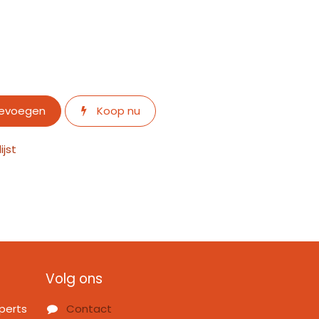
oevoegen
Koop nu
jst
Volg ons
perts
Contact