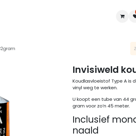
en
Interieur
B2B
Diensten
Blogs
132gram
Invisiweld ko
Koudlasvloeistof Type A is 
vinyl weg te werken.
U koopt een tube van 44 gr
gram voor zo’n 45 meter.
Inclusief mon
naald