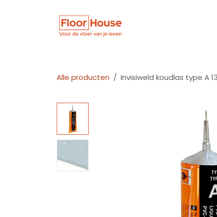
Overslaan naar inhoud
Winkel
Vloer
Alle producten
Invisiweld koudlas type A 