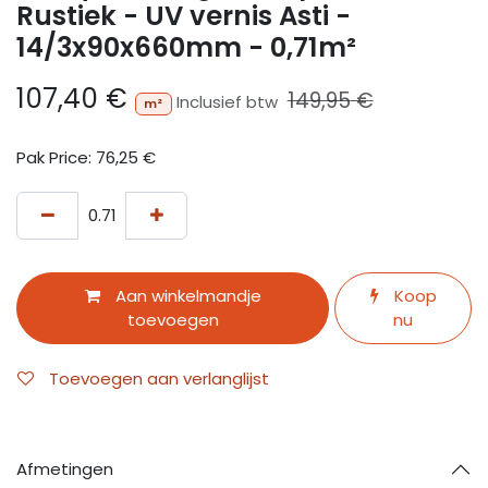
Rustiek - UV vernis Asti -
14/3x90x660mm - 0,71m²
107,40
€
149,95
€
Inclusief btw
m²
Pak Price:
76,25
€
Aan winkelmandje
Koop
toevoegen
nu
Toevoegen aan verlanglijst
Afmetingen