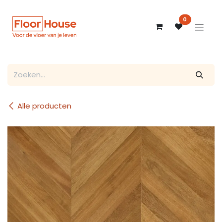
Overslaan naar inhoud
0
Alle producten