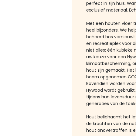
perfect in zijn huis. W
exclusief materiaal. Ec
Met een houten vloer tr
heel bijzonders. We he
beheerd bos vernieuwt 
en recreatieplek voor d
niet alles: één kubieke
uw keuze voor een Hywo
klimaatbescherming, o
hout zijn gemaakt. Het 
boom opgenomen CO2 o
Bovendien worden voor
Hywood wordt gebruikt,
tijdens hun levensduur
generaties van de toe
Hout belichaamt het le
de krachten van de nat
hout onovertroffen is e