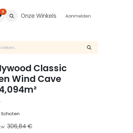
0
Onze Winkels
Aanmelden
 Hywood Classic
ken Wind Cave
 4,094m²
.
e Schoten
306,84
€
btw