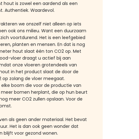
ant hout is zowel een aardend als een
ht. Authentiek. Waardevol.
akteren we onszelf niet alleen op iets
lpen ook ons milieu. Want een duurzaam
zich voortdurend. Het is een leefgebied
ieren, planten en mensen. En dat is nog
 meter hout slaat één ton CO2 op. Met
od-vloer draagt u actief bij aan
mdat onze vloeren grotendeels van
hout in het product slaat de door de
p zolang de vloer meegaat.
 elke boom die voor de productie van
 meer bomen herplant, die op hun beurt
 nog meer CO2 zullen opslaan. Voor de
komst.
ven als geen ander materiaal. Het bevat
uur. Het is dan ook geen wonder dat
n blijft voor gezond wonen.