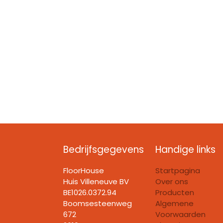
Bedrijfsgegevens
Handige links
FloorHouse
Startpagina
Huis Villeneuve BV​
Over ons
BE1026.0372.94
Producten
Boomsesteenweg
Algemene
672
Voorwaarden