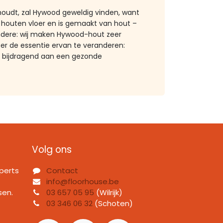
houdt, zal Hywood geweldig vinden, want
e houten vloer en is gemaakt van hout –
ondere: wij maken Hywood-hout zeer
r de essentie ervan te veranderen:
en bijdragend aan een gezonde
Volg ons
perts
Contact
info@floorhouse.be
sen.
03 657 05 95
(Wilrijk)
03 346 06 32
(Schoten)