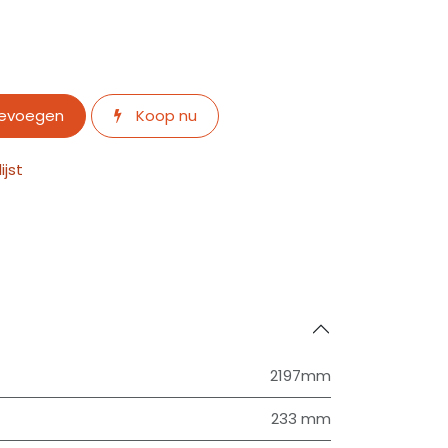
oevoegen
Koop nu
jst
2197mm
233 mm