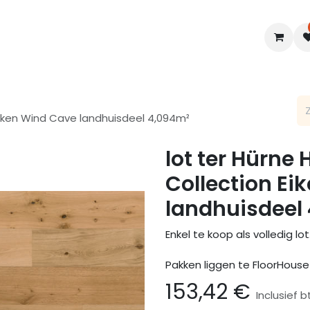
en
Interieur
B2B
Diensten
Blogs
Eiken Wind Cave landhuisdeel 4,094m²
lot ter Hürne
Collection Ei
landhuisdeel
Enkel te koop als volledig lot
Pakken liggen te FloorHous
153,42
€
Inclusief 