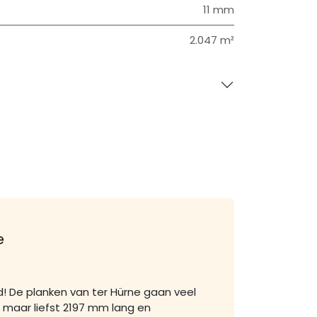
11 mm
2.047 m²
e
! De planken van ter Hürne gaan veel
n maar liefst 2197 mm lang en