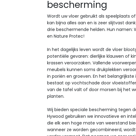
bescherming
Wordt uw vloer gebruikt als speelplaats 
kan bijna alles aan en is zeer slijtvast dankz
drie beschermende helden. Hun namen: 
en Nature Protec!
In het dagelijks leven wordt de vloer bloo
potentiële gevaren: dierlijke klauwen of 
krassen veroorzaken. Vallende voorwerpen,
meubels kunnen soms drukplekken veroorz
in poriën en groeven. En het belangrijkste i
bestaat op vochtschade door vloeistoffen
van de tafel valt of door morsen bij het 
planten.
Wij bieden speciale bescherming tegen dez
Hywood gebruiken we innovatieve en intel
die elk een hoge mate van weerstand bied
wanneer ze worden gecombineerd, wordt h