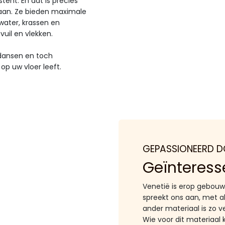
tent. En dat is precies
aan. Ze bieden maximale
water, krassen en
uil en vlekken.
n dansen en toch
 op uw vloer leeft.
GEPASSIONEERD 
Geïnteress
Venetië is erop gebouw
spreekt ons aan, met al
ander materiaal is zo ve
Wie voor dit materiaal 