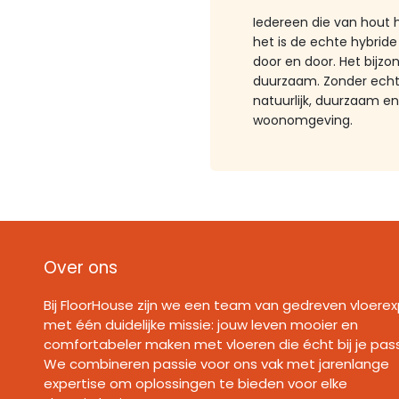
Iedereen die van hout 
het is de echte hybrid
door en door. Het bijz
duurzaam. Zonder echte
natuurlijk, d​uurzaam 
woonomgevin​g.
Over ons
Bij FloorHouse zijn we een team van gedreven vloerex
met één duidelijke missie: jouw leven mooier en
comfortabeler maken met vloeren die écht bij je pas
We combineren passie voor ons vak met jarenlange
expertise om oplossingen te bieden voor elke