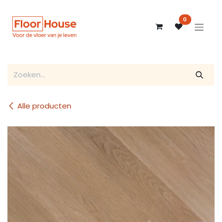
Overslaan naar inhoud
0
Alle producten