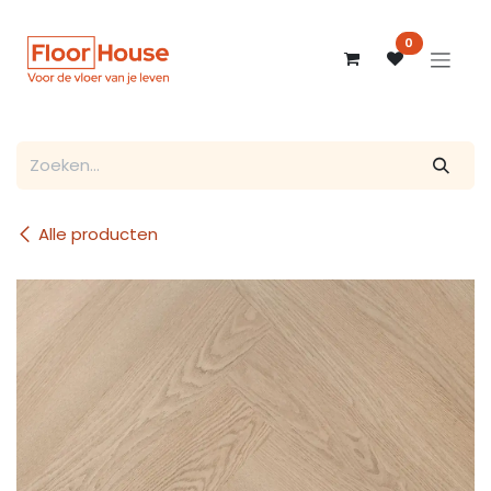
Overslaan naar inhoud
0
Alle producten