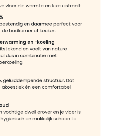
c vloer die warmte en luxe uistraalt.
0%
erbestendig en daarmee perfect voor
ok de badkamer of keuken.
verwarming en -koeling
itstekend en voelt van nature
l dus in combinatie met
oerkoeling.
, geluiddempende structuur. Dat
e akoestiek én een comfortabel
houd
 vochtige dweil erover en je vloer is
 hygiënisch en makkelijk schoon te