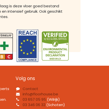
plaag is deze vloer goed bestand
 en intensief gebruik. Ook geschikt
mtes.
Volg ons
perts
Contact
info@floorhouse.be
sen.
03 657 05 95
(Wilrijk)
03 346 06 32
(Schoten)