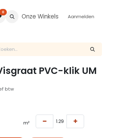
0
Onze Winkels
Aanmelden
Visgraat PVC-klik UM
ief btw
m²