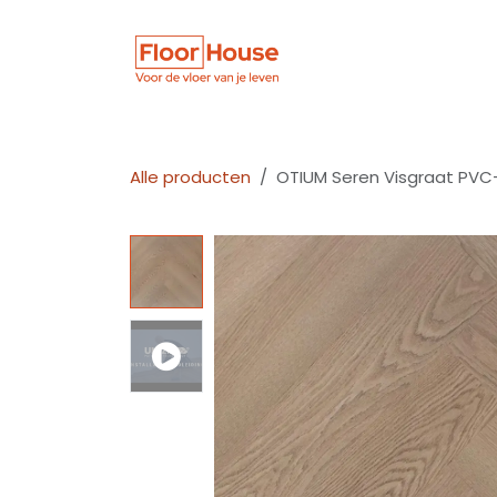
Overslaan naar inhoud
Winkel
Vloer
Alle producten
OTIUM Seren Visgraat PVC-