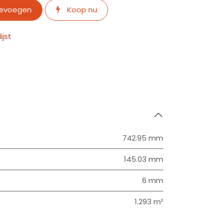
oevoegen
Koop nu
jst
742.95 mm
145.03 mm
6 mm
1.293 m²