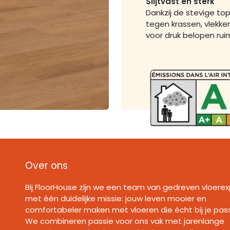
Slijtvast en sterk
Dankzij de stevige to
tegen krassen, vlekken
voor druk belopen rui
Over ons
Bij FloorHouse zijn we een team van gedreven vloerex
met één duidelijke missie: jouw leven mooier en
comfortabeler maken met vloeren die écht bij je pas
We combineren passie voor ons vak met jarenlange