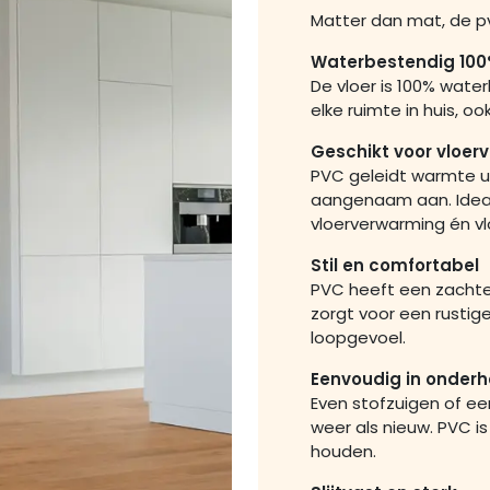
Matter dan mat, de pv
Waterbestendig 10
De vloer is 100% wat
elke ruimte in huis, o
Geschikt voor vloer
PVC geleidt warmte u
aangenaam aan. Ideaa
vloerverwarming én vl
Stil en comfortabel
PVC heeft een zachte
zorgt voor een rustig
loopgevoel.
Eenvoudig in onder
Even stofzuigen of een
weer als nieuw. PVC is
houden.