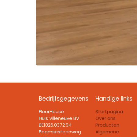
Bedrijfsgegevens
Handige links
FloorHouse
Startpagina
Huis Villeneuve BV​
Over ons
BE1026.0372.94
Producten
Boomsesteenweg
Algemene