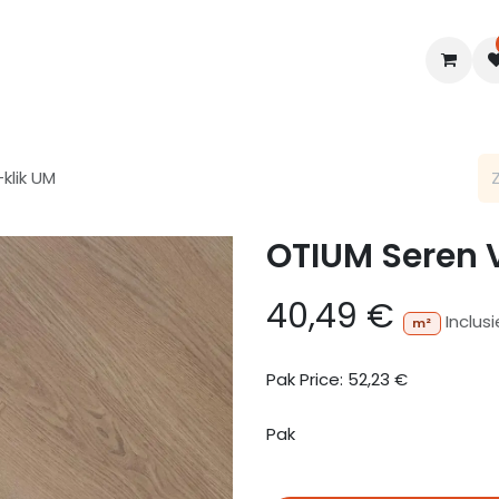
en
Interieur
B2B
Diensten
Blogs
klik UM
OTIUM Seren 
40,49
€
Inclus
m²
Pak Price:
52,23
€
Pak