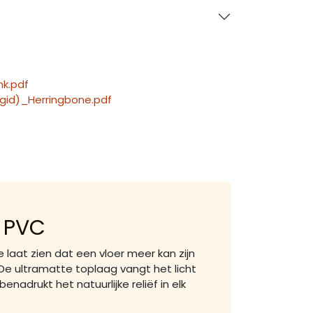
nk.pdf
igid)_Herringbone.pdf
. PVC
 laat zien dat een vloer meer kan zijn
e ultramatte toplaag vangt het licht
enadrukt het natuurlijke reliëf in elk