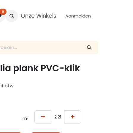
0
Onze Winkels
Aanmelden
ia plank PVC-klik
ief btw
m²