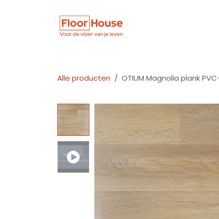
Overslaan naar inhoud
Winkel
Vloer
Alle producten
OTIUM Magnolia plank PVC-