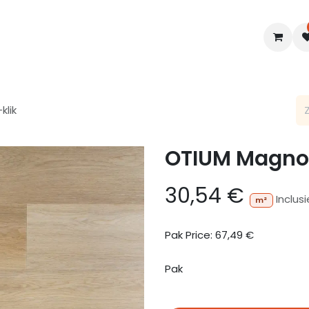
en
Interieur
B2B
Diensten
Blogs
klik
OTIUM Magnol
30,54
€
Inclus
m²
Pak Price:
67,49
€
Pak