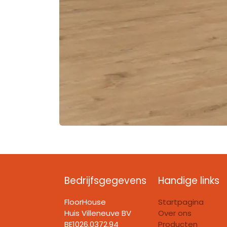
Bedrijfsgegevens
Handige links
FloorHouse
Startpagina
Huis Villeneuve BV​
Over ons
BE1026.0372.94
Producten