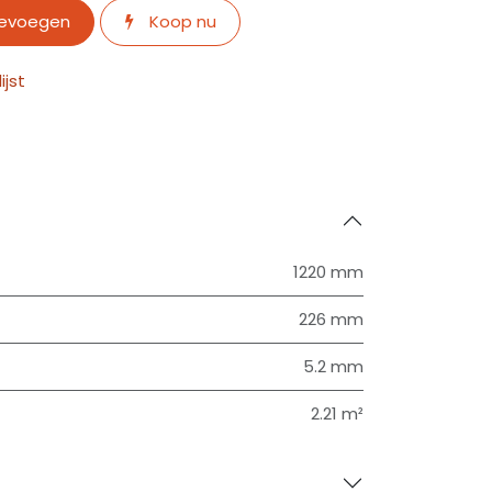
oevoegen
Koop nu
jst
1220 mm
226 mm
5.2 mm
2.21 m²