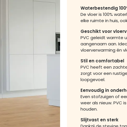
Waterbestendig 10
De vloer is 100% wat
elke ruimte in huis, o
Geschikt voor vloer
PVC geleidt warmte u
aangenaam aan. Ideaa
vloerverwarming én vl
Stil en comfortabel
PVC heeft een zachte
zorgt voor een rustig
loopgevoel.
Eenvoudig in onder
Even stofzuigen of een
weer als nieuw. PVC is
houden.
Slijtvast en sterk
Dankzij de stevige to