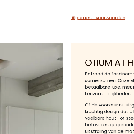
Algemene voorwaarden
OTIUM AT
Betreed de fascinere
samenkomen. Onze vlo
betaalbare luxe, me
keuzemogelijkheden.
Of de voorkeur nu uit
krachtig design dat e
voelbare hout- of st
betoveren gegarandee
uitstraling van de matt