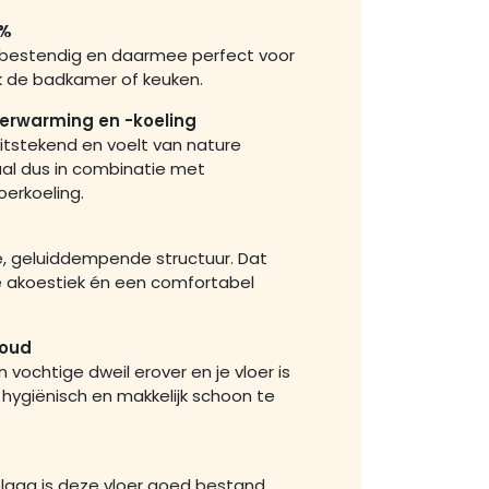
0%
erbestendig en daarmee perfect voor
ok de badkamer of keuken.
verwarming en -koeling
itstekend en voelt van nature
l dus in combinatie met
oerkoeling.
, geluiddempende structuur. Dat
e akoestiek én een comfortabel
houd
 vochtige dweil erover en je vloer is
 hygiënisch en makkelijk schoon te
plaag is deze vloer goed bestand