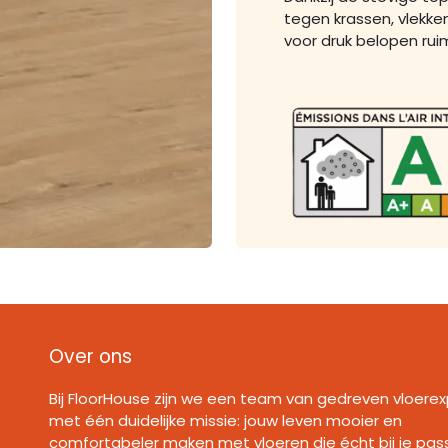
tegen krassen, vlekken
voor druk belopen rui
Over ons
Bij FloorHouse zijn we een team van gedreven vloerex
met één duidelijke missie: jouw leven mooier en
comfortabeler maken met vloeren die écht bij je pas