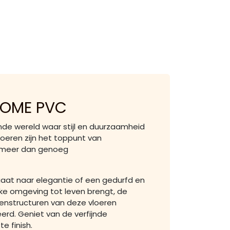
 HOME PVC
nde wereld waar stijl en duurzaamheid
eren zijn het toppunt van
t meer dan genoeg
gaat naar elegantie of een gedurfd en
lke omgeving tot leven brengt, de
eenstructuren van deze vloeren
rd. Geniet van de verfijnde
e finish.