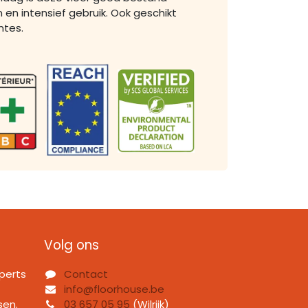
 en intensief gebruik. Ook geschikt
mtes.
Volg ons
perts
Contact
info@floorhouse.be
sen.
03 657 05 95
(Wilrijk)