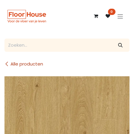
Overslaan naar inhoud
0
Alle producten