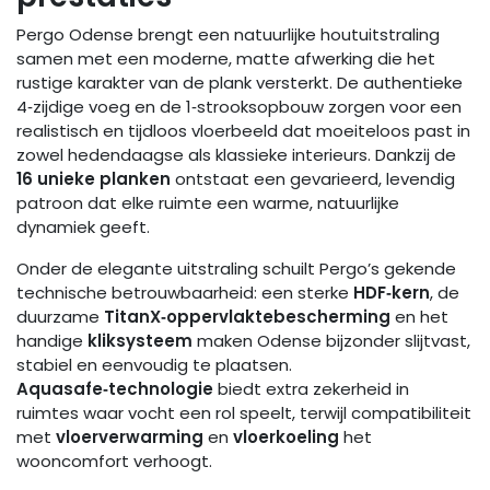
Pergo Odense brengt een natuurlijke houtuitstraling
samen met een moderne, matte afwerking die het
rustige karakter van de plank versterkt. De authentieke
4‑zijdige voeg en de 1‑strooksopbouw zorgen voor een
realistisch en tijdloos vloerbeeld dat moeiteloos past in
zowel hedendaagse als klassieke interieurs. Dankzij de
16 unieke planken
ontstaat een gevarieerd, levendig
patroon dat elke ruimte een warme, natuurlijke
dynamiek geeft.
Onder de elegante uitstraling schuilt Pergo’s gekende
technische betrouwbaarheid: een sterke
HDF‑kern
, de
duurzame
TitanX‑oppervlaktebescherming
en het
handige
kliksysteem
maken Odense bijzonder slijtvast,
stabiel en eenvoudig te plaatsen.
Aquasafe‑technologie
biedt extra zekerheid in
ruimtes waar vocht een rol speelt, terwijl compatibiliteit
met
vloerverwarming
en
vloerkoeling
het
wooncomfort verhoogt.