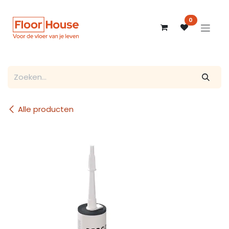
Overslaan naar inhoud
0
Alle producten