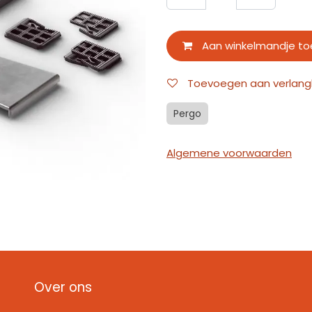
Aan winkelmandje t
Toevoegen aan verlangli
Pergo
Algemene voorwaarden
Over ons