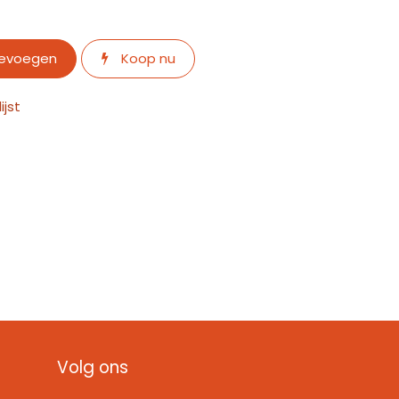
oevoegen
Koop nu
jst
Volg ons