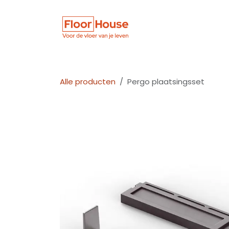
Overslaan naar inhoud
Winkel
Vloer
Alle producten
Pergo plaatsingsset