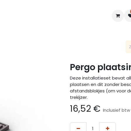
en
Interieur
B2B
Diensten
Blogs
Pergo plaatsi
Deze installatieset bevat a
plaatsen en dit zonder bes
afstandsblokjes (om voor d
trekijzer.
16,52
€
Inclusief btw