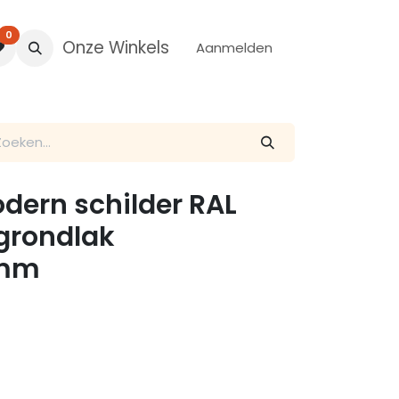
0
Onze Winkels
Aanmelden
odern schilder RAL
 grondlak
0mm