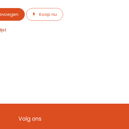
oevoegen
Koop nu
jst
Volg ons