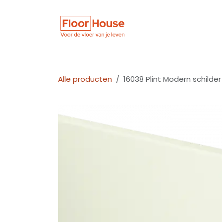
Overslaan naar inhoud
Winkel
Vloer
Alle producten
16038 Plint Modern schilde