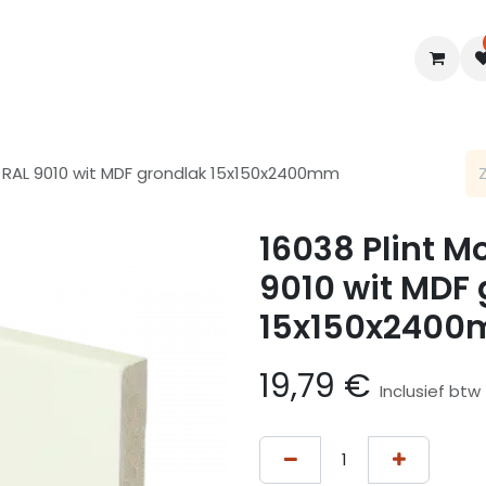
en
Interieur
B2B
Diensten
Blogs
r RAL 9010 wit MDF grondlak 15x150x2400mm
16038 Plint M
9010 wit MDF
15x150x240
19,79
€
Inclusief btw