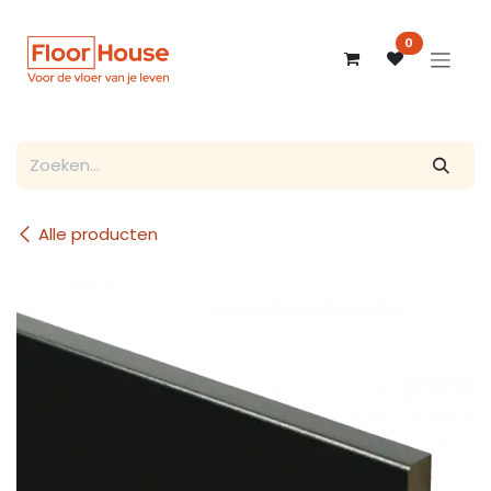
Overslaan naar inhoud
0
Alle producten