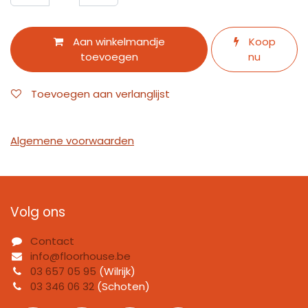
Aan winkelmandje
Koop
toevoegen
nu
Toevoegen aan verlanglijst
Algemene voorwaarden
Volg ons
Contact
info@floorhouse.be
03 657 05 95
(Wilrijk)
03 346 06 32
(Schoten)