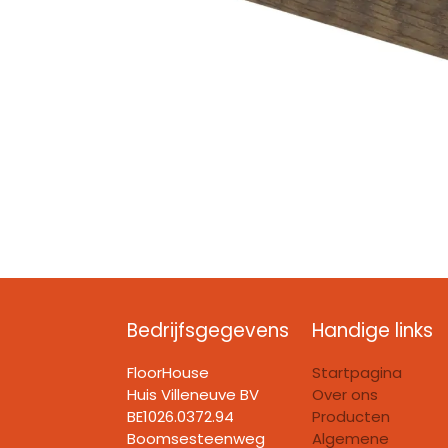
Bedrijfsgegevens
Handige links
FloorHouse
Startpagina
Huis Villeneuve BV​
Over ons
BE1026.0372.94
Producten
Boomsesteenweg
Algemene