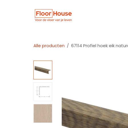
Overslaan naar inhoud
Winkel
Vloer
Alle producten
67114 Profiel hoek eik na