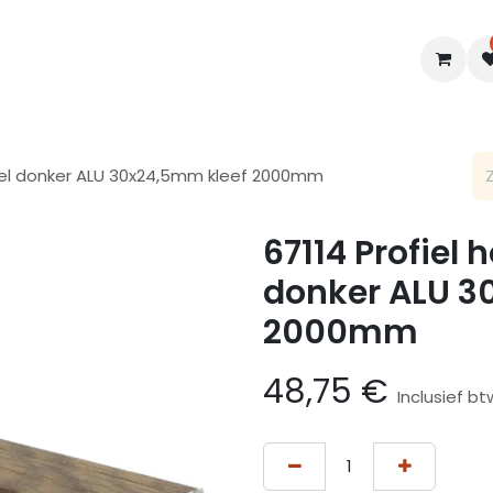
en
Interieur
B2B
Diensten
Blogs
turel donker ALU 30x24,5mm kleef 2000mm
67114 Profiel 
donker ALU 3
2000mm
48,75
€
Inclusief bt