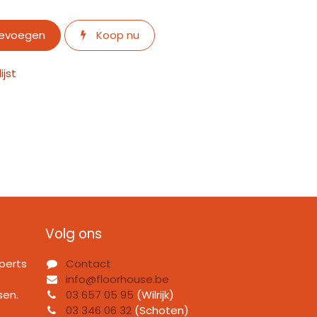
oevoegen
Koop nu
jst
Volg ons
perts
Contact
info@floorhouse.be
sen.
03 657 05 95
(Wilrijk)
03 346 06 32
(Schoten)