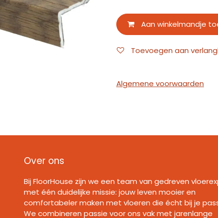
Aan winkelmandje t
Toevoegen aan verlangli
Algemene voorwaarden
Over ons
Bij FloorHouse zijn we een team van gedreven vloerex
met één duidelijke missie: jouw leven mooier en
comfortabeler maken met vloeren die écht bij je pas
We combineren passie voor ons vak met jarenlange