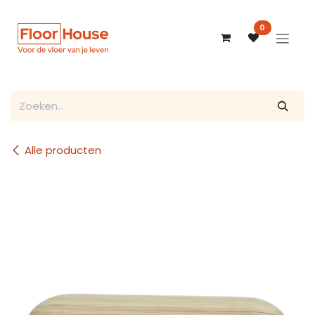
Overslaan naar inhoud
0
Alle producten