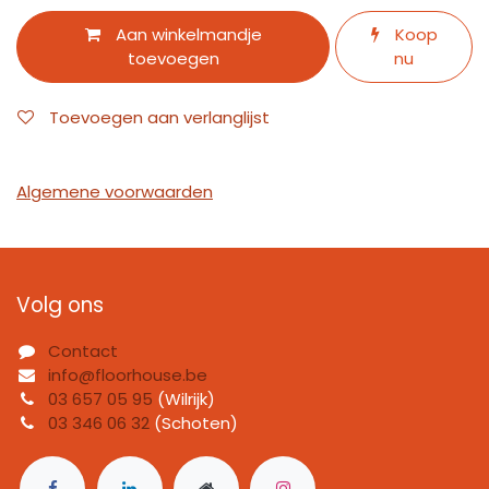
Aan winkelmandje
Koop
toevoegen
nu
Toevoegen aan verlanglijst
Algemene voorwaarden
Volg ons
Contact
info@floorhouse.be
03 657 05 95
(Wilrijk)
03 346 06 32
(Schoten)