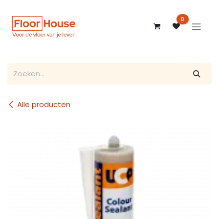
Overslaan naar inhoud
0
Alle producten