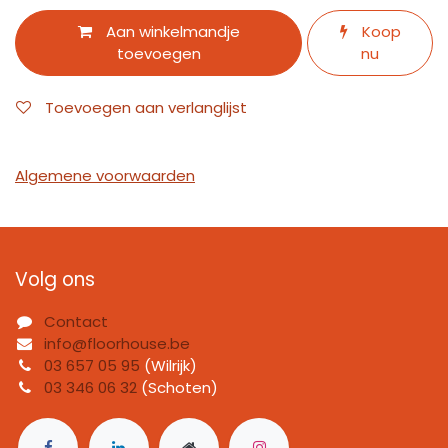
Aan winkelmandje
Koop
toevoegen
nu
Toevoegen aan verlanglijst
Algemene voorwaarden
Volg ons
Contact
info@floorhouse.be
03 657 05 95
(Wilrijk)
03 346 06 32
(Schoten)