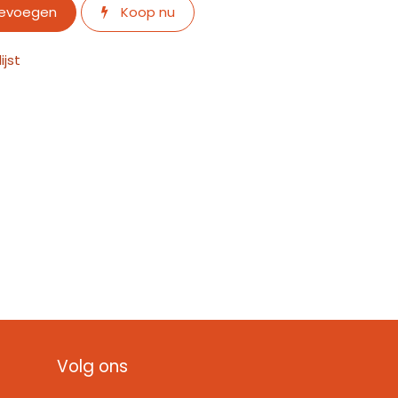
oevoegen
Koop nu
jst
Volg ons