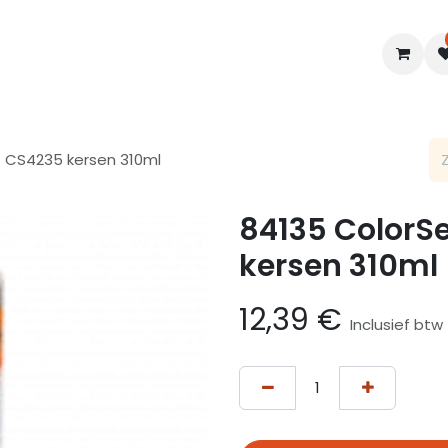
en
Interieur
B2B
Diensten
Blogs
it CS4235 kersen 310ml
84135 ColorSe
kersen 310ml
12,39
€
Inclusief btw