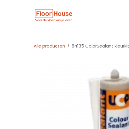
Overslaan naar inhoud
Winkel
Vloer
Alle producten
84135 ColorSealant kleurk