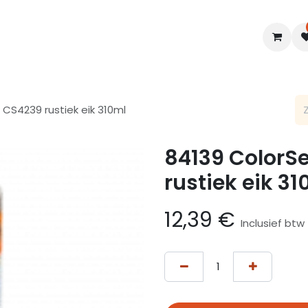
en
Interieur
B2B
Diensten
Blogs
 CS4239 rustiek eik 310ml
84139 ColorSe
rustiek eik 3
12,39
€
Inclusief btw