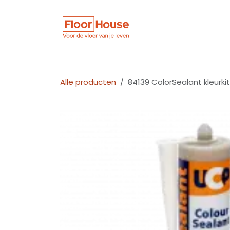
Overslaan naar inhoud
Winkel
Vloer
Alle producten
84139 ColorSealant kleurkit