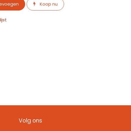
oevoegen
Koop nu
jst
Volg ons