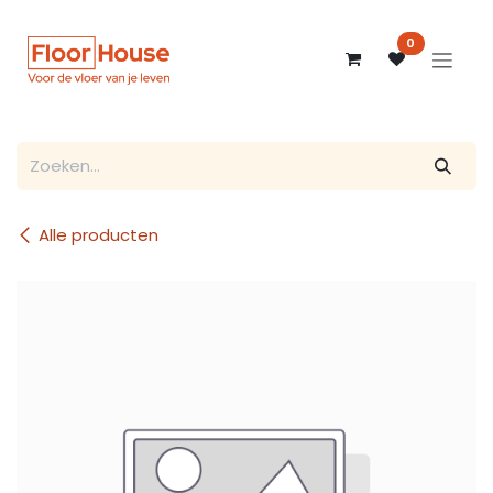
Overslaan naar inhoud
0
Alle producten