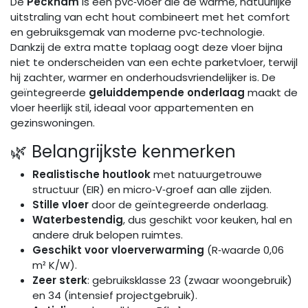
De
Peckham
is een pvc‑vloer die de warme, natuurlijke
uitstraling van echt hout combineert met het comfort
en gebruiksgemak van moderne pvc‑technologie.
Dankzij de extra matte toplaag oogt deze vloer bijna
niet te onderscheiden van een echte parketvloer, terwijl
hij zachter, warmer en onderhoudsvriendelijker is. De
geïntegreerde
geluiddempende onderlaag
maakt de
vloer heerlijk stil, ideaal voor appartementen en
gezinswoningen.
🌿 Belangrijkste kenmerken
Realistische houtlook
met natuurgetrouwe
structuur (EIR) en micro‑V‑groef aan alle zijden.
Stille vloer
door de geïntegreerde onderlaag.
Waterbestendig
, dus geschikt voor keuken, hal en
andere druk belopen ruimtes.
Geschikt voor vloerverwarming
(R‑waarde 0,06
m² K/W).
Zeer sterk
: gebruiksklasse 23 (zwaar woongebruik)
en 34 (intensief projectgebruik).