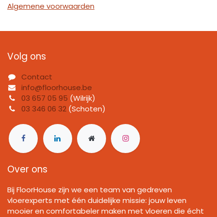
Algemene voorwaarden
Volg ons
Contact
info@floorhouse.be
03 657 05 95
(Wilrijk)
03 346 06 32
(Schoten)
Over ons
Bij FloorHouse zijn we een team van gedreven
vloerexperts met één duidelijke missie: jouw leven
mooier en comfortabeler maken met vloeren die écht