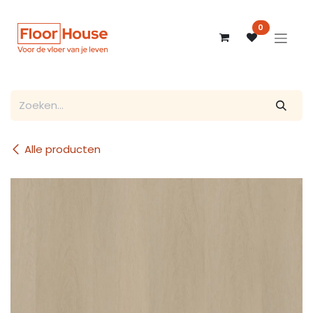
Overslaan naar inhoud
0
Alle producten