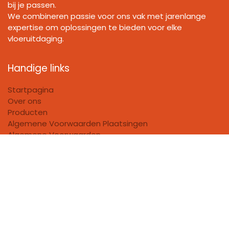
bij je passen.
We combineren passie voor ons vak met jarenlange
expertise om oplossingen te bieden voor elke
vloeruitdaging.
Handige links
Startpagina
Over ons
Producten
Algemene Voorwaarden Plaatsingen
Algemene Voorwaarden
Privacy policy
FAQ
Bedrijfsgegevens
FloorHouse
Huis Villeneuve BV​