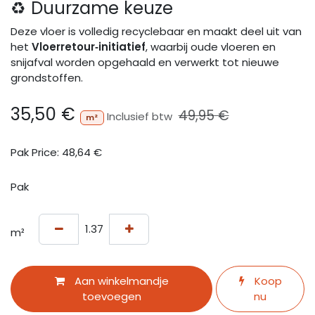
♻️ Duurzame keuze
Deze vloer is volledig recyclebaar en maakt deel uit van
het
Vloerretour‑initiatief
, waarbij oude vloeren en
snijafval worden opgehaald en verwerkt tot nieuwe
grondstoffen.
35,50
€
49,95
€
Inclusief btw
m²
Pak Price:
48,64
€
Pak
m²
Aan winkelmandje
Koop
toevoegen
nu