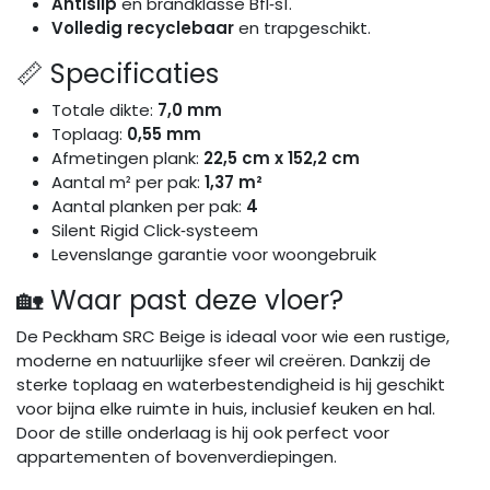
Antislip
en brandklasse Bfl‑s1.
Volledig recyclebaar
en trapgeschikt.
📏 Specificaties
Totale dikte:
7,0 mm
Toplaag:
0,55 mm
Afmetingen plank:
22,5 cm x 152,2 cm
Aantal m² per pak:
1,37 m²
Aantal planken per pak:
4
Silent Rigid Click‑systeem
Levenslange garantie voor woongebruik
🏡 Waar past deze vloer?
De Peckham SRC Beige is ideaal voor wie een rustige,
moderne en natuurlijke sfeer wil creëren. Dankzij de
sterke toplaag en waterbestendigheid is hij geschikt
voor bijna elke ruimte in huis, inclusief keuken en hal.
Door de stille onderlaag is hij ook perfect voor
appartementen of bovenverdiepingen.