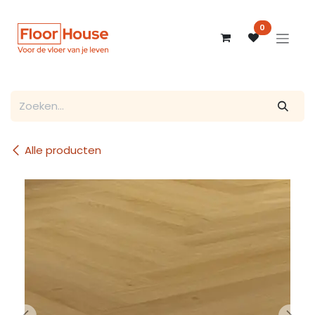
Overslaan naar inhoud
0
Alle producten