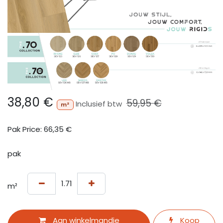
38,80
€
59,95
€
Inclusief btw
m²
Pak Price:
66,35
€
pak
m²
Aan winkelmandje
Koop