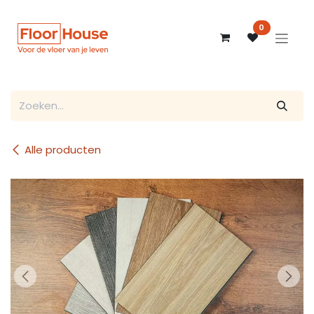
Overslaan naar inhoud
0
Alle producten