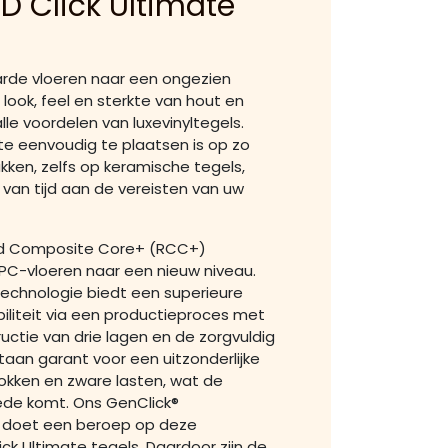
iD Click Ultimate
 harde vloeren naar een ongezien
look, feel en sterkte van hout en
le voordelen van luxevinyltegels.
te eenvoudig te plaatsen is op zo
kken, zelfs op keramische tegels,
van tijd aan de vereisten van uw
gid Composite Core+ (RCC+)
PC-vloeren naar een nieuw niveau.
chnologie biedt een superieure
liteit via een productieproces met
uctie van drie lagen en de zorgvuldig
taan garant voor een uitzonderlijke
kken en zware lasten, wat de
de komt. Ons GenClick®
 doet een beroep op deze
ick Ultimate tegels. Daardoor zijn de