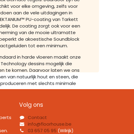
hikt voor elke omgeving, zelfs voor
doen aan de vele uitdagingen in
 TEKTANIUM™ PU-coating van Tarkett
elijk. De coating zorgt ook voor een
erming van de mooie ultramatte
 beperkt de akoestische Soundblock
actgeluiden tot een minimum.
ndaard in harde vloeren maakt onze
g Technology dessins mogelijk die
jken te komen. Daarvoor laten we ons
en van natuurlijk hout en steen, die
reproduceren met slechts minimale
Volg ons
perts
Contact
info@floorhouse.be
sen.
03 657 05 95
(Wilrijk)