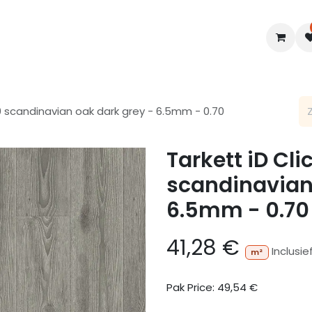
en
Interieur
B2B
Diensten
Blogs
70 scandinavian oak dark grey - 6.5mm - 0.70
Tarkett iD Cli
scandinavian
6.5mm - 0.70
41,28
€
Inclusie
m²
Pak Price:
49,54
€