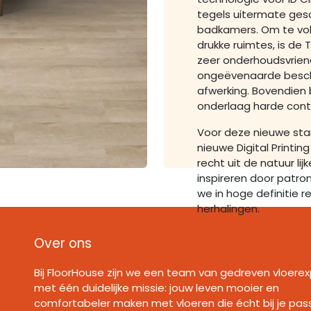
tegels uitermate gesc
badkamers. Om te vol
drukke ruimtes, is de
zeer onderhoudsvriend
ongeëvenaarde besch
afwerking. Bovendien
onderlaag harde cont
Voor deze nieuwe sta
nieuwe Digital Printin
recht uit de natuur li
inspireren door patron
we in hoge definitie 
herhalingen.
Over ons
Bij FloorHouse zijn we een team van gedreven vloerex
met één duidelijke missie: jouw leven mooier en
comfortabeler maken met vloeren die écht bij je pas