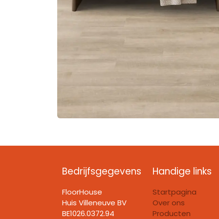
Bedrijfsgegevens
Handige links
FloorHouse
Startpagina
Huis Villeneuve BV​
Over ons
BE1026.0372.94
Producten