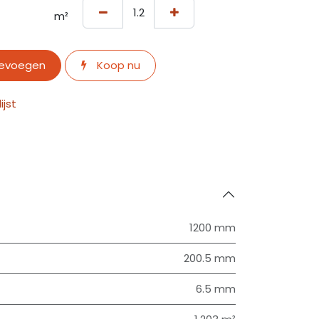
m²
oevoegen
Koop nu
jst
1200 mm
200.5 mm
6.5 mm