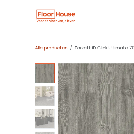
Overslaan naar inhoud
Winkel
Vloer
Alle producten
Tarkett iD Click Ultimate 