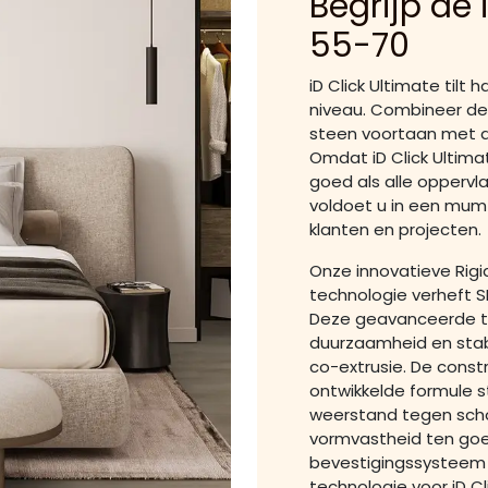
Begrijp de 
55-70
iD Click Ultimate tilt
niveau. Combineer de 
steen voortaan met al
Omdat iD Click Ultima
goed als alle oppervla
voldoet u in een mum 
klanten en projecten.
Onze innovatieve Ri
technologie verheft S
Deze geavanceerde te
duurzaamheid en stabi
co-extrusie. De constr
ontwikkelde formule s
weerstand tegen scho
vormvastheid ten goe
bevestigingssysteem
technologie voor iD Cl