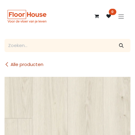
Overslaan naar inhoud
0
Alle producten