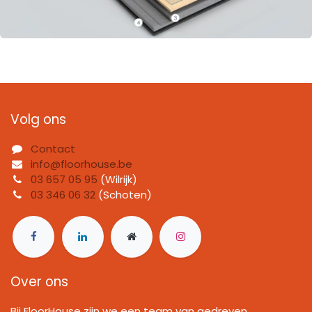
Volg ons
Contact
info@floorhouse.be
03 657 05 95
(Wilrijk)
03 346 06 32
(Schoten)
Over ons
Bij FloorHouse zijn we een team van gedreven