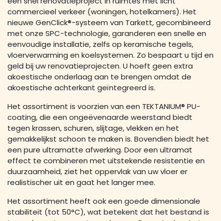
een snel renovatieproject in ruimtes met licht
commercieel verkeer (woningen, hotelkamers). Het
nieuwe GenClick®-systeem van Tarkett, gecombineerd
met onze SPC-technologie, garanderen een snelle en
eenvoudige installatie, zelfs op keramische tegels,
vloerverwarming en koelsystemen. Zo bespaart u tijd en
geld bij uw renovatieprojecten. U hoeft geen extra
akoestische onderlaag aan te brengen omdat de
akoestische achterkant geïntegreerd is.
Het assortiment is voorzien van een TEKTANIUM® PU-
coating, die een ongeëvenaarde weerstand biedt
tegen krassen, schuren, slijtage, vlekken en het
gemakkelijkst schoon te maken is. Bovendien biedt het
een pure ultramatte afwerking. Door een ultramat
effect te combineren met uitstekende resistentie en
duurzaamheid, ziet het oppervlak van uw vloer er
realistischer uit en gaat het langer mee.
Het assortiment heeft ook een goede dimensionale
stabiliteit (tot 50°C), wat betekent dat het bestand is