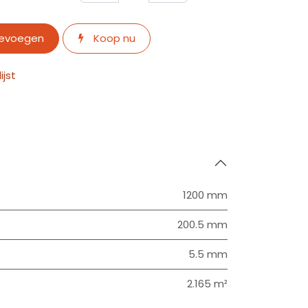
oevoegen
Koop nu
jst
1200 mm
200.5 mm
5.5 mm
2.165 m²