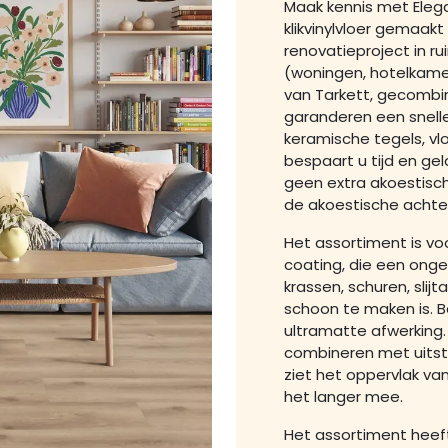
Maak kennis met Eleg
klikvinylvloer gemaakt
renovatieproject in r
(woningen, hotelkame
van Tarkett, gecombi
garanderen een snelle
keramische tegels, v
bespaart u tijd en gel
geen extra akoestis
de akoestische achter
Het assortiment is v
coating, die een ong
krassen, schuren, slij
schoon te maken is. 
ultramatte afwerking.
combineren met uitst
ziet het oppervlak van
het langer mee.
Het assortiment heef