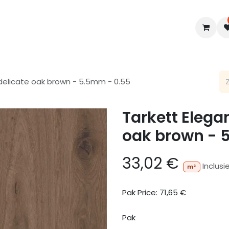
en
Interieur
B2B
Diensten
Blogs
 delicate oak brown - 5.5mm - 0.55
Tarkett Elega
oak brown - 
33,02
€
Inclusi
m²
Pak Price:
71,65
€
Pak