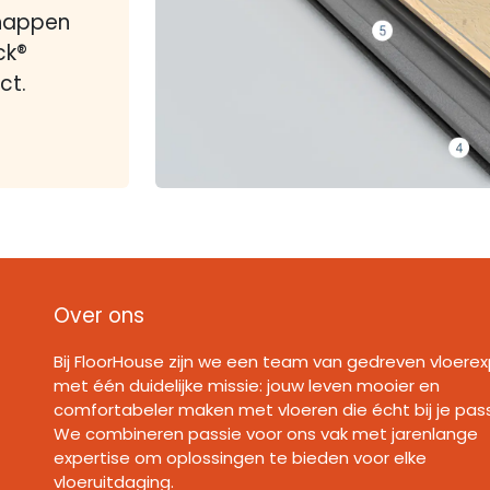
happen
ck®
ct.
Over ons
Bij FloorHouse zijn we een team van gedreven vloerex
met één duidelijke missie: jouw leven mooier en
comfortabeler maken met vloeren die écht bij je pas
We combineren passie voor ons vak met jarenlange
expertise om oplossingen te bieden voor elke
vloeruitdaging.