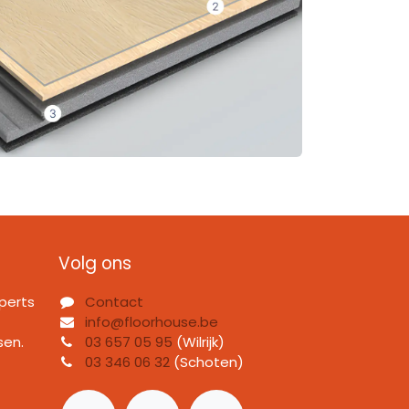
Volg ons
perts
Contact
info@floorhouse.be
sen.
03 657 05 95
(Wilrijk)
03 346 06 32
(Schoten)