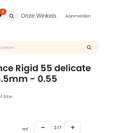
0
Onze Winkels
Aanmelden
nce Rigid 55 delicate
5.5mm - 0.55
ef btw
m²