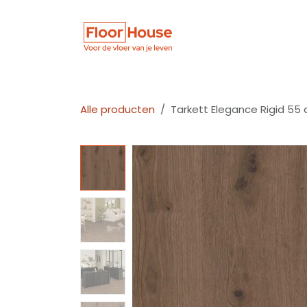
Overslaan naar inhoud
Winkel
Vloer
Alle producten
Tarkett Elegance Rigid 55