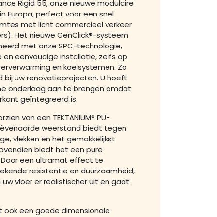
ance Rigid 55, onze nieuwe modulaire
 in Europa, perfect voor een snel
uimtes met licht commercieel verkeer
rs). Het nieuwe GenClick®-systeem
neerd met onze SPC-technologie,
 en eenvoudige installatie, zelfs op
loerverwarming en koelsystemen. Zo
d bij uw renovatieprojecten. U hoeft
che onderlaag aan te brengen omdat
kant geïntegreerd is.
oorzien van een TEKTANIUM® PU-
eëvenaarde weerstand biedt tegen
tage, vlekken en het gemakkelijkst
Bovendien biedt het een pure
 Door een ultramat effect te
ekende resistentie en duurzaamheid,
 uw vloer er realistischer uit en gaat
t ook een goede dimensionale