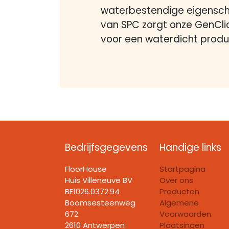
waterbestendige eigensc
van SPC zorgt onze GenCli
voor een waterdicht produ
Bedrijfsgegevens
Handige links
FloorHouse
Startpagina
Huis Villeneuve BV​
Over ons
BE1026.0372.94
Producten
Boomsesteenweg
Algemene
672
Voorwaarden
2610 Antwerpen
Plaatsingen