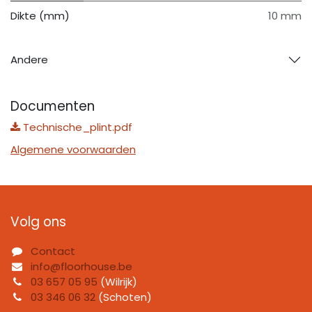
Dikte (mm)
10 mm
Andere
Documenten
Technische_plint.pdf
Algemene voorwaarden
Volg ons
Contact
info@floorhouse.be
03 657 05 95
(Wilrijk)
03 346 06 32
(Schoten)