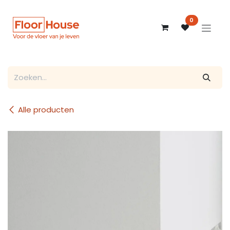
Overslaan naar inhoud
0
Alle producten