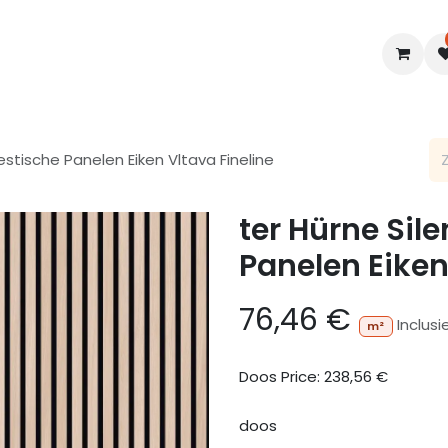
en
Interieur
B2B
Diensten
Blogs
estische Panelen Eiken Vltava Fineline
ter Hürne Sil
Panelen Eiken
76,46
€
Inclusi
m²
Doos Price:
238,56
€
doos