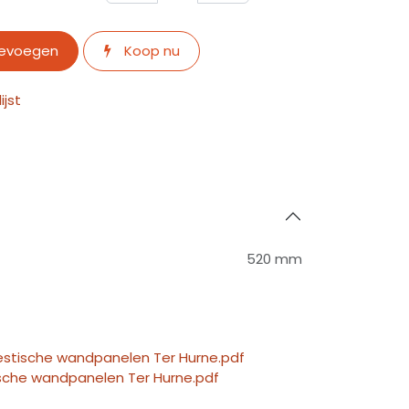
oevoegen
Koop nu
jst
520 mm
stische wandpanelen Ter Hurne.pdf
sche wandpanelen Ter Hurne.pdf