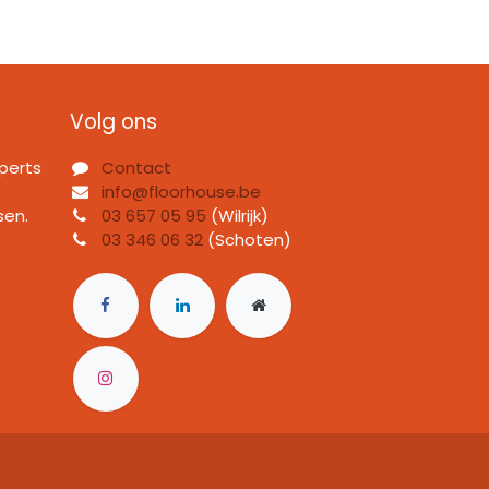
Volg ons
perts
Contact
info@floorhouse.be
sen.
03 657 05 95
(Wilrijk)
03 346 06 32
(Schoten)