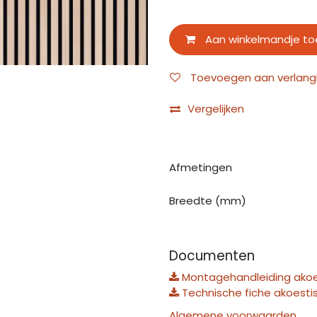
Aan winkelmandje t
Toevoegen aan verlangli
Vergelijken
Afmetingen
Breedte (mm)
Documenten
Montagehandleiding akoe
Technische fiche akoesti
Algemene voorwaarden