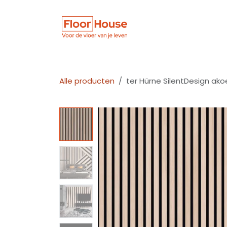
Overslaan naar inhoud
Winkel
Vloer
Alle producten
ter Hürne SilentDesign ako