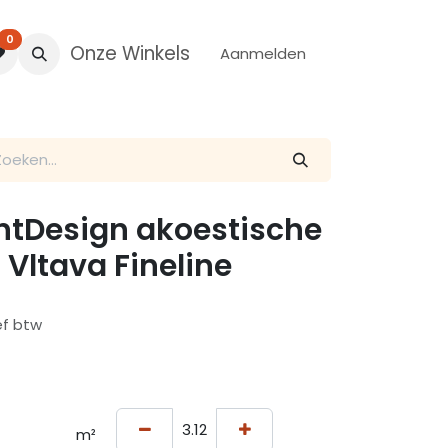
0
Onze Winkels
Aanmelden
entDesign akoestische
 Vltava Fineline
ef btw
m²