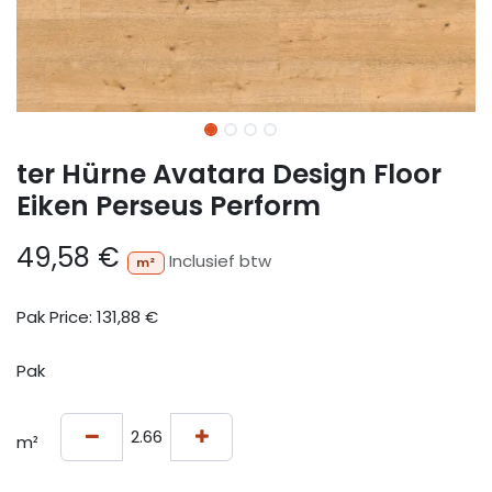
ter Hürne Avatara Design Floor
Eiken Perseus Perform
49,58
€
Inclusief btw
m²
Pak Price:
131,88
€
Pak
m²