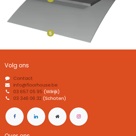
Volg ons
Contact
info@floorhouse.be
03 657 05 95
(Wilrijk)
03 346 06 32
(Schoten)
Over ons