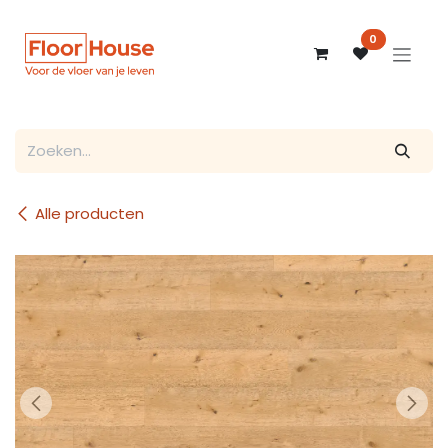
Overslaan naar inhoud
0
Alle producten