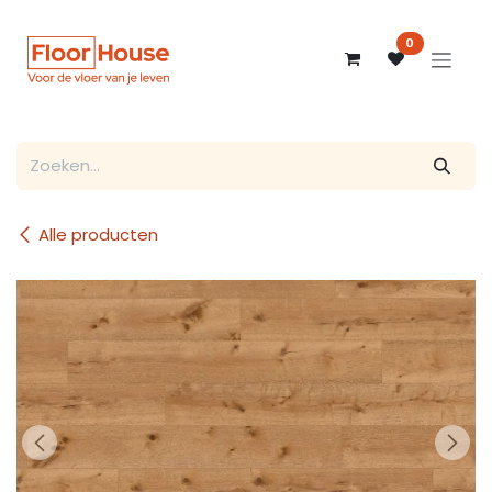
Overslaan naar inhoud
0
Alle producten