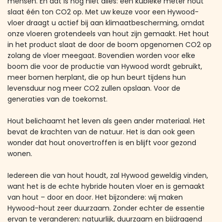
mensen. En dat is nog niet alles: één kubieke meter hout
slaat één ton CO2 op. Met uw keuze voor een Hywood-
vloer draagt u actief bij aan klimaatbescherming, omdat
onze vloeren grotendeels van hout zijn gemaakt. Het hout
in het product slaat de door de boom opgenomen CO2 op
zolang de vloer meegaat. Bovendien worden voor elke
boom die voor de productie van Hywood wordt gebruikt,
meer bomen herplant, die op hun beurt tijdens hun
levensduur nog meer CO2 zullen opslaan. Voor de
generaties van de toekomst.
Hout belichaamt het leven als geen ander materiaal. Het
bevat de krachten van de natuur. Het is dan ook geen
wonder dat hout onovertroffen is en blijft voor gezond
wonen.
Iedereen die van hout houdt, zal Hywood geweldig vinden,
want het is de echte hybride houten vloer en is gemaakt
van hout – door en door. Het bijzondere: wij maken
Hywood-hout zeer duurzaam. Zonder echter de essentie
ervan te veranderen: natuurlijk, d​uurzaam en bijdragend