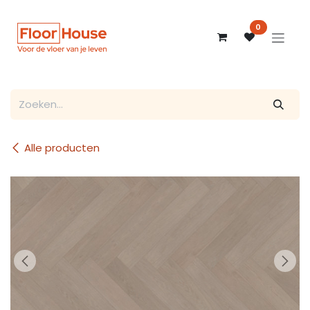
Overslaan naar inhoud
0
Alle producten