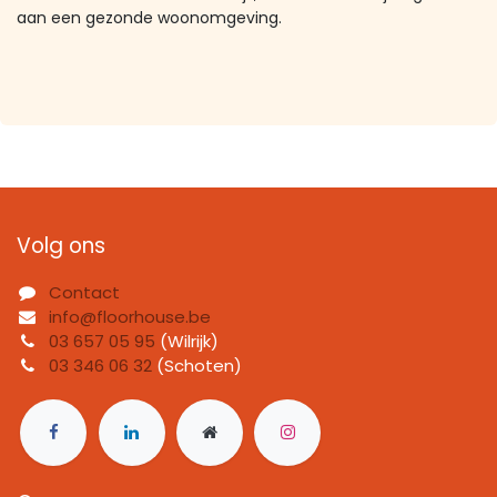
aan een gezonde woonomgevin​g.
Volg ons
Contact
info@floorhouse.be
03 657 05 95
(Wilrijk)
03 346 06 32
(Schoten)