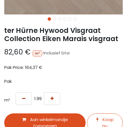
ter Hürne Hywood Visgraat
Collection Eiken Marais visgraat
82,60
€
Inclusief btw
m²
Pak Price:
164,37
€
Pak
m²
Aan winkelmandje
Koop
toevoegen
nu