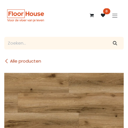
Overslaan naar inhoud
0
Alle producten