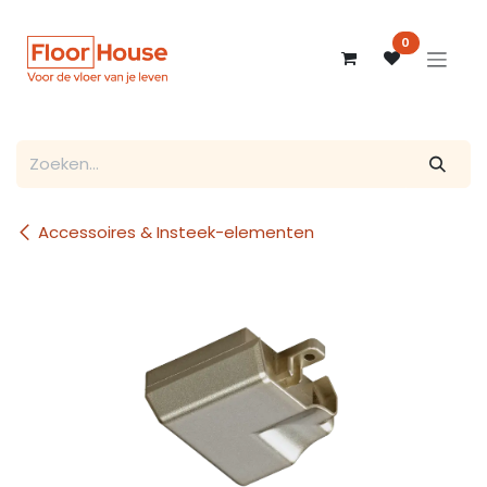
Overslaan naar inhoud
0
Accessoires & Insteek-elementen