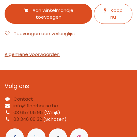
Aan winkelmandje
Koop
toevoegen
nu
Toevoegen aan verlanglijst
Algemene voorwaarden
Volg ons
Contact
info@floorhouse.be
03 657 05 95
(Wilrijk)
03 346 06 32
(Schoten)