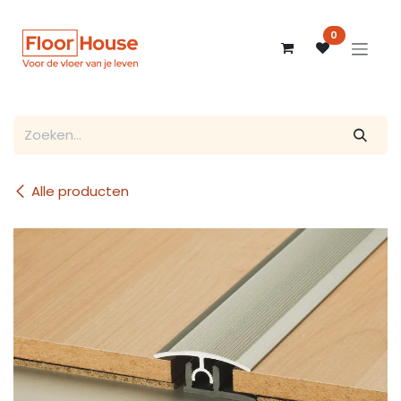
Overslaan naar inhoud
0
Alle producten