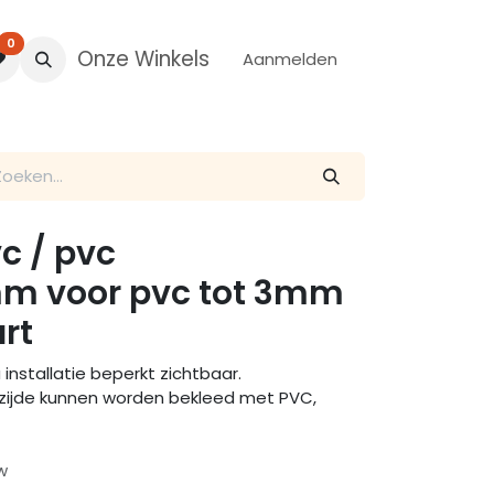
0
Onze Winkels
Aanmelden
vc / pvc
m voor pvc tot 3mm
art
installatie beperkt zichtbaar.
 zijde kunnen worden bekleed met PVC,
w