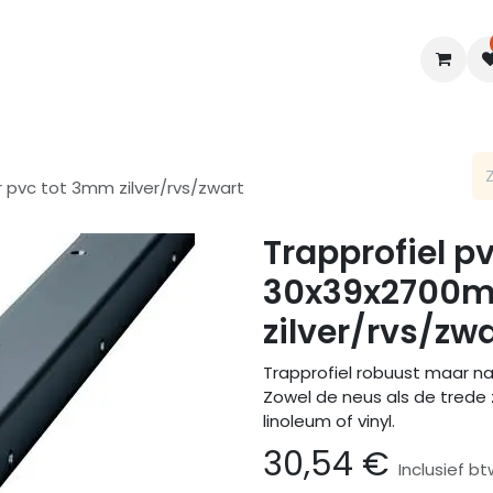
en
Interieur
B2B
Diensten
Blogs
 pvc tot 3mm zilver/rvs/zwart
Trapprofiel p
30x39x2700m
zilver/rvs/zw
Trapprofiel robuust maar na 
Zowel de neus als de trede
linoleum of vinyl.
30,54
€
Inclusief bt