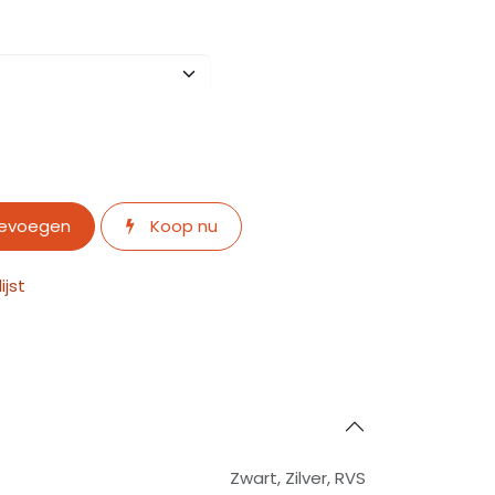
oevoegen
Koop nu
jst
Zwart
,
Zilver
,
RVS