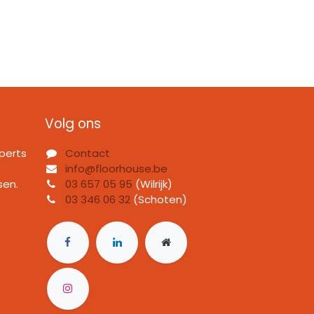
Volg ons
perts
Contact
info@floorhouse.be
sen.
03 657 05 95
(Wilrijk)
03 346 06 32
(Schoten)