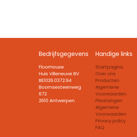
Bedrijfsgegevens
Handige links
FloorHouse
Startpagina
Huis Villeneuve BV​
Over ons
BE1026.0372.94
Producten
Boomsesteenweg
Algemene
672
Voorwaarden
2610 Antwerpen
Plaatsingen
Algemene
Voorwaarden
Privacy policy
FAQ