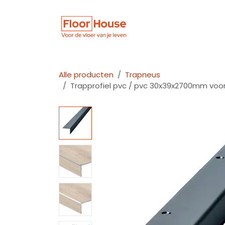
Overslaan naar inhoud
Winkel
Vloer
Alle producten
Trapneus
Trapprofiel pvc / pvc 30x39x2700mm voor