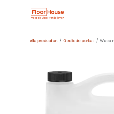
Overslaan naar inhoud
Winkel
Vloer
Alle producten
Geoliede parket
Woca n