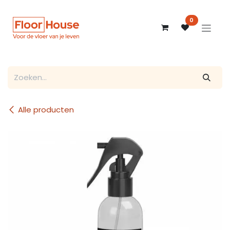
Overslaan naar inhoud
0
Alle producten