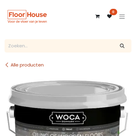
Overslaan naar inhoud
0
Alle producten