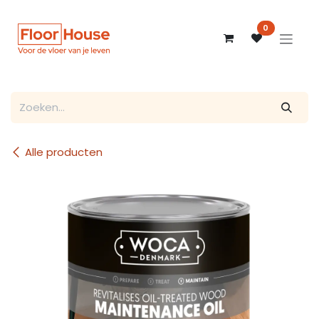
Overslaan naar inhoud
0
Alle producten