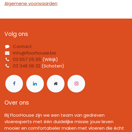
Algemene voorwaarden
Volg ons
Contact
info@floorhouse.be
03 657 05 95
(Wilrijk)
03 346 06 32
(Schoten)
Over ons
Bij FloorHouse zijn we een team van gedreven
vloerexperts met één duidelijke missie: jouw leven
mooier en comfortabeler maken met vloeren die écht