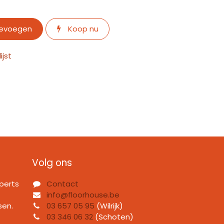
oevoegen
Koop nu
jst
Volg ons
perts
Contact
info@floorhouse.be
sen.
03 657 05 95
(Wilrijk)
03 346 06 32
(Schoten)