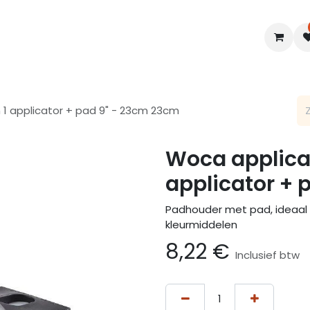
en
Interieur
B2B
Diensten
Blogs
 1 applicator + pad 9" - 23cm 23cm
Woca applicat
applicator + 
Padhouder met pad, ideaal 
kleurmiddelen
8,22
€
Inclusief btw