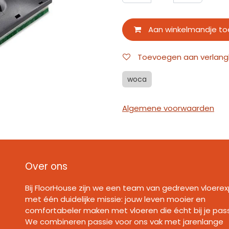
Aan winkelmandje t
Toevoegen aan verlangli
woca
Algemene voorwaarden
Over ons
Bij FloorHouse zijn we een team van gedreven vloerex
met één duidelijke missie: jouw leven mooier en
comfortabeler maken met vloeren die écht bij je pas
We combineren passie voor ons vak met jarenlange