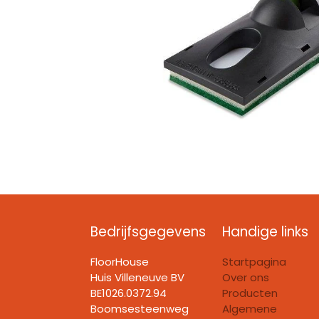
Bedrijfsgegevens
Handige links
FloorHouse
Startpagina
Huis Villeneuve BV​
Over ons
BE1026.0372.94
Producten
Boomsesteenweg
Algemene