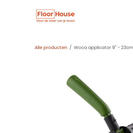
Overslaan naar inhoud
Winkel
Vloer
Alle producten
Woca applicator 9" - 23cm