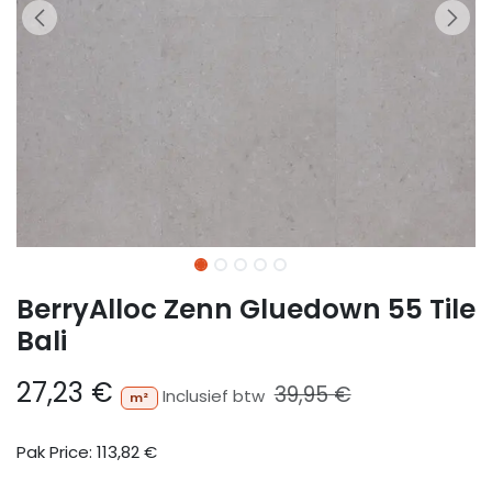
BerryAlloc Zenn Gluedown 55 Tile
Bali
27,23
€
39,95
€
Inclusief btw
m²
Pak Price:
113,82
€