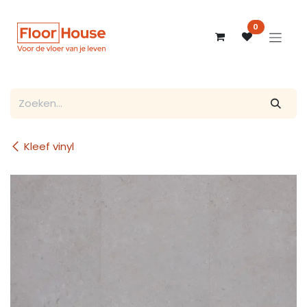
Overslaan naar inhoud
0
Kleef vinyl